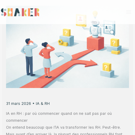
Aller
au
contenu
31 mars 2026
•
IA & RH
IA en RH : par où commencer quand on ne sait pas par où
commencer
On entend beaucoup que l’IA va transformer les RH. Peut-être.
Mais avant d’en arriver là, la plupart des professionnels RH font