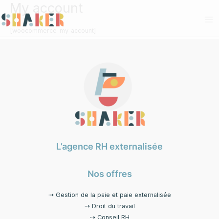
My account
Aller
au
contenu
[woocommerce_my_account]
L’agence RH externalisée
Nos offres
⇢ Gestion de la paie et paie externalisée
⇢ Droit du travail
⇢ Conseil RH