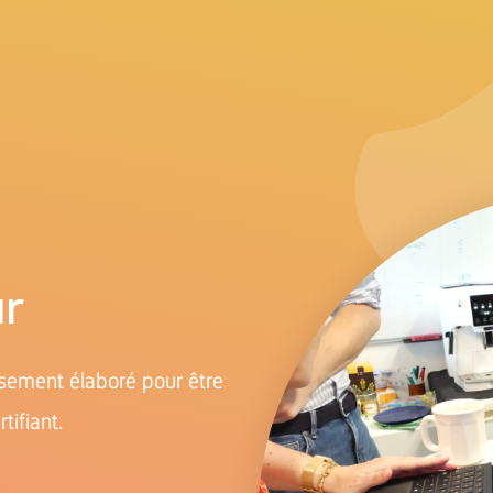
ur
usement élaboré pour être
ifiant.