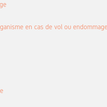
age
 l’organisme en cas de vol ou endomma
re