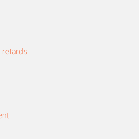
 retards
ent