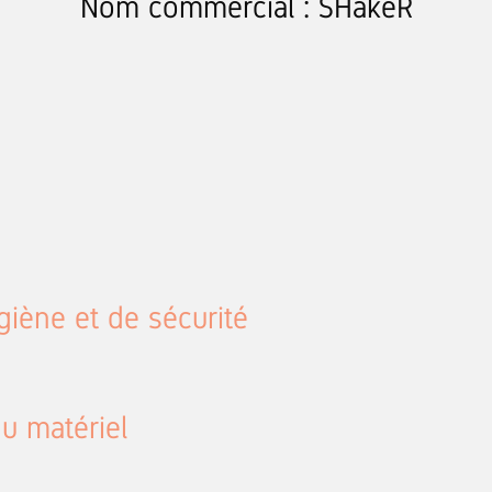
Nom commercial : SHakeR
giène et de sécurité
du matériel